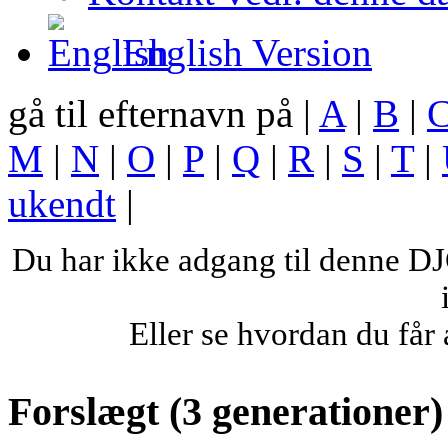
English Version
gå til efternavn på |
A
|
B
|
M
|
N
|
O
|
P
|
Q
|
R
|
S
|
T
|
ukendt
|
Du har ikke adgang til denne 
Eller se hvordan du få
Forslægt (3 generationer