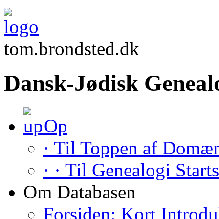
tom.brondsted.dk
Dansk-Jødisk Geneal
Op
· Til Toppen af Domæ
· · Til Genealogi Start
Om Databasen
Forsiden: Kort Introdu