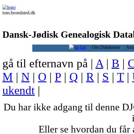
tom.brondsted.dk
Dansk-Jødisk Genealogisk Data
Op
Om Databasen
Ava
gå til efternavn på |
A
|
B
|
M
|
N
|
O
|
P
|
Q
|
R
|
S
|
T
|
ukendt
|
Du har ikke adgang til denne 
Eller se hvordan du få