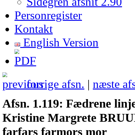
Sidegren afsnit 2.90
Personregister
Kontakt
English Version
forrige afsn.
|
næste af
Afsn. 1.119: Fædrene li
Kristine Margrete BRUU
farfars farmors mor