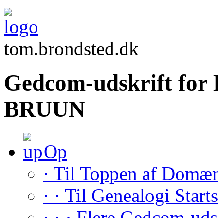
tom.brondsted.dk
Gedcom-udskrift for 
BRUUN
Op
· Til Toppen af Domæ
· · Til Genealogi Start
· · · Flere Gedcom-uds