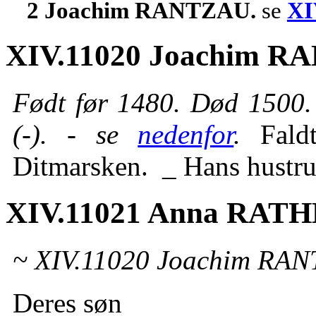
2 Joachim RANTZAU.
se
XI
XIV.11020 Joachim R
Født før 1480. Død 150
(-). - se
nedenfor
.
Fald
Ditmarsken. _ Hans hustr
XIV.11021 Anna RAT
~ XIV.11020 Joachim RAN
Deres søn