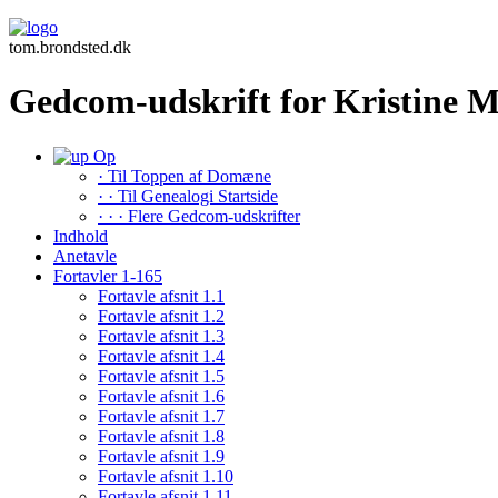
tom.brondsted.dk
Gedcom-udskrift for Kristine
Op
· Til Toppen af Domæne
· · Til Genealogi Startside
· · · Flere Gedcom-udskrifter
Indhold
Anetavle
Fortavler 1-165
Fortavle afsnit 1.1
Fortavle afsnit 1.2
Fortavle afsnit 1.3
Fortavle afsnit 1.4
Fortavle afsnit 1.5
Fortavle afsnit 1.6
Fortavle afsnit 1.7
Fortavle afsnit 1.8
Fortavle afsnit 1.9
Fortavle afsnit 1.10
Fortavle afsnit 1.11