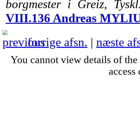
borgmester i Greiz, Tysk
VIII.136 Andreas MYLIUS,
forrige afsn.
|
næste af
You cannot view details of the
access 