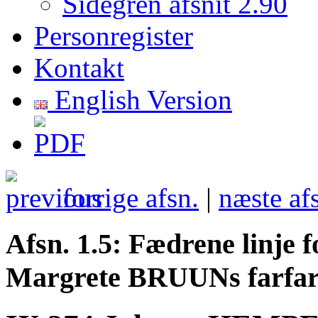
Sidegren afsnit 2.90
Personregister
Kontakt
English Version
forrige afsn.
|
næste af
Afsn. 1.5: Fædrene linje
Margrete BRUUNs farfars