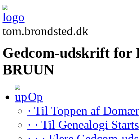
tom.brondsted.dk
Gedcom-udskrift for 
BRUUN
Op
· Til Toppen af Domæ
· · Til Genealogi Start
· · · Flere Gedcom-uds