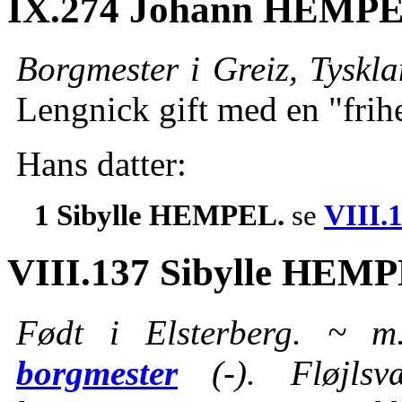
IX.274 Johann HEMPEL
Borgmester i Greiz, Tyskl
Lengnick gift med en "frih
Hans datter:
1 Sibylle HEMPEL.
se
VIII.
VIII.137 Sibylle HEM
Født i Elsterberg. ~ 
borgmester
(-). Fløjlsv