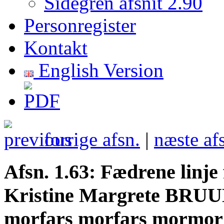
Sidegren afsnit 2.90
Personregister
Kontakt
English Version
forrige afsn.
|
næste af
Afsn. 1.63: Fædrene lin
Kristine Margrete BRUU
morfars morfars mormor