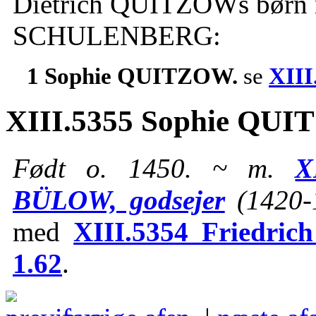
Dietrich QUITZOWs børn 
SCHULENBERG:
1 Sophie QUITZOW.
se
XIII
XIII.5355 Sophie QUI
Født o. 1450. ~ m.
X
BÜLOW, godsejer
(1420-
med
XIII.5354 Friedric
1.62
.