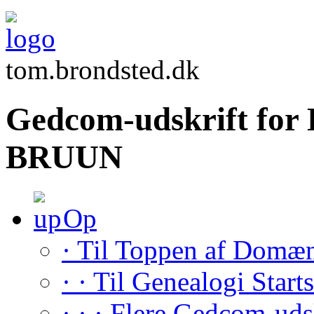
tom.brondsted.dk
Gedcom-udskrift for 
BRUUN
Op
· Til Toppen af Domæ
· · Til Genealogi Start
· · · Flere Gedcom-uds