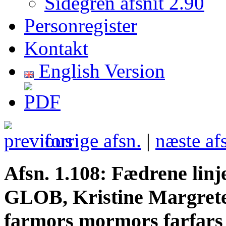
Sidegren afsnit 2.90
Personregister
Kontakt
English Version
forrige afsn.
|
næste af
Afsn. 1.108: Fædrene lin
GLOB, Kristine Margret
farmors mormors farfars