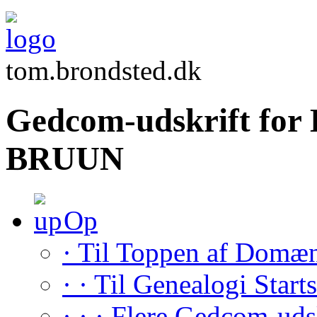
tom.brondsted.dk
Gedcom-udskrift for 
BRUUN
Op
· Til Toppen af Domæ
· · Til Genealogi Start
· · · Flere Gedcom-uds