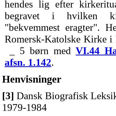
hendes lig efter kirkeritu
begravet i hvilken ki
"bekvemmest eragter". H
Romersk-Katolske Kirke i F
_ 5 børn med
VI.44 H
afsn. 1.142
.
Henvisninger
[3]
Dansk Biografisk Leksik
1979-1984