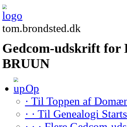
tom.brondsted.dk
Gedcom-udskrift for 
BRUUN
Op
· Til Toppen af Domæ
· · Til Genealogi Start
· · · Flere Gedcom-uds