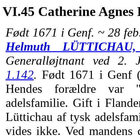
VI.45 Catherine Agne
Født 1671 i Genf. ~ 28 fe
Helmuth LÜTTICHAU, g
Generalløjtnant ved 2. 
1.142
.
Født 1671 i Genf (
Hendes forældre var "
adelsfamilie. Gift i Fla
Lüttichau af tysk adelsfam
vides ikke. Ved mandens d