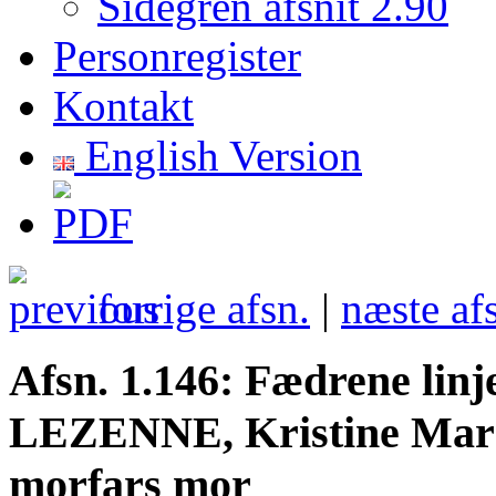
Sidegren afsnit 2.90
Personregister
Kontakt
English Version
forrige afsn.
|
næste af
Afsn. 1.146: Fædrene linj
LEZENNE, Kristine Mar
morfars mor