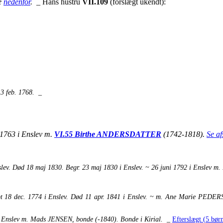
se
nedenfor
.
_ Hans hustru
VII.109
(forslægt ukendt):
 3 feb. 1768.
_
 1763 i Enslev m.
VI.55 Birthe ANDERSDATTER
(1742-1818).
Se af
slev. Død 18 maj 1830. Begr. 23 maj 1830 i Enslev. ~ 26 juni 1792 i Ensle
øbt 18 dec. 1774 i Enslev. Død 11 apr. 1841 i Enslev. ~ m. Ane Marie PED
 i Enslev m. Mads JENSEN, bonde (-1840). Bonde i Kirial.
_
Efterslægt (5 børn