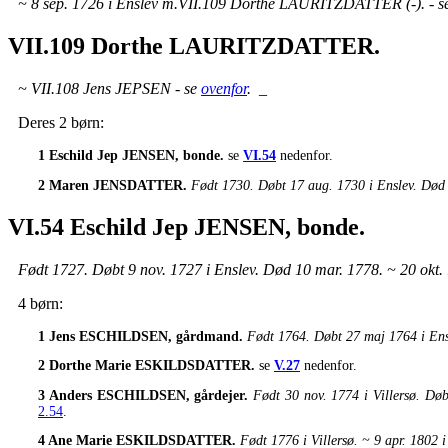
~ 8 sep. 1726 i Enslev m.VII.109 Dorthe LAURITZDATTER (-). - 
VII.109 Dorthe LAURITZDATTER.
~ VII.108 Jens JEPSEN - se
ovenfor
.
_
Deres 2 børn:
1 Eschild Jep JENSEN, bonde.
se
VI.54
nedenfor.
2 Maren JENSDATTER.
Født 1730. Døbt 17 aug. 1730 i Enslev. Død
VI.54 Eschild Jep JENSEN, bonde.
Født 1727. Døbt 9 nov. 1727 i Enslev. Død 10 mar. 1778. ~ 20 okt.
4 børn:
1 Jens ESCHILDSEN, gårdmand.
Født 1764. Døbt 27 maj 1764 i En
2 Dorthe Marie ESKILDSDATTER.
se
V.27
nedenfor.
3 Anders ESCHILDSEN, gårdejer.
Født 30 nov. 1774 i Villersø. D
2.54
.
4 Ane Marie ESKILDSDATTER.
Født 1776 i Villersø. ~ 9 apr. 1802