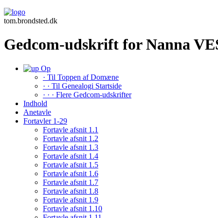
tom.brondsted.dk
Gedcom-udskrift for Nanna V
Op
· Til Toppen af Domæne
· · Til Genealogi Startside
· · · Flere Gedcom-udskrifter
Indhold
Anetavle
Fortavler 1-29
Fortavle afsnit 1.1
Fortavle afsnit 1.2
Fortavle afsnit 1.3
Fortavle afsnit 1.4
Fortavle afsnit 1.5
Fortavle afsnit 1.6
Fortavle afsnit 1.7
Fortavle afsnit 1.8
Fortavle afsnit 1.9
Fortavle afsnit 1.10
Fortavle afsnit 1.11