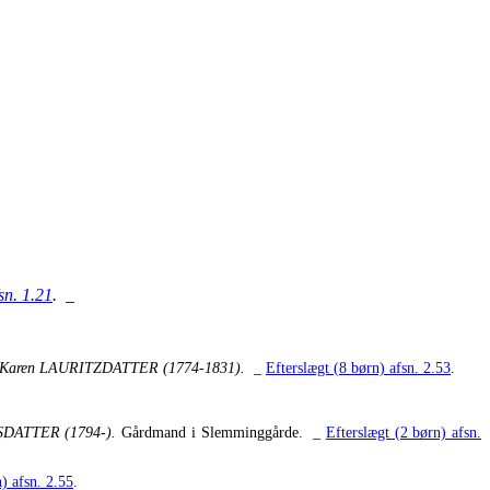
sn. 1.21
.
_
v m. Karen LAURITZDATTER (1774-1831).
_
Efterslægt (8 børn) afsn. 2.53
.
ERSDATTER (1794-).
Gårdmand i Slemminggårde. _
Efterslægt (2 børn) afsn.
) afsn. 2.55
.