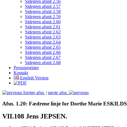
Sidegren afsnit 2.56
Sidegren afsnit 2.57
Sidegren afsnit 2.58
Sidegren afsnit 2.59
Sidegren afsnit 2.60
Sidegren afsnit 2.61
Sidegren afsnit 2.62
Sidegren afsnit 2.63
Sidegren afsnit 2.64
Sidegren afsnit 2.65
Sidegren afsnit 2.66
Sidegren afsnit 2.67
Sidegren afsnit 2.68
Personregister
Kontakt
English Version
forrige afsn.
|
næste afsn.
Afsn. 1.20: Fædrene linje for Dorthe Marie ESK
VII.108 Jens JEPSEN.