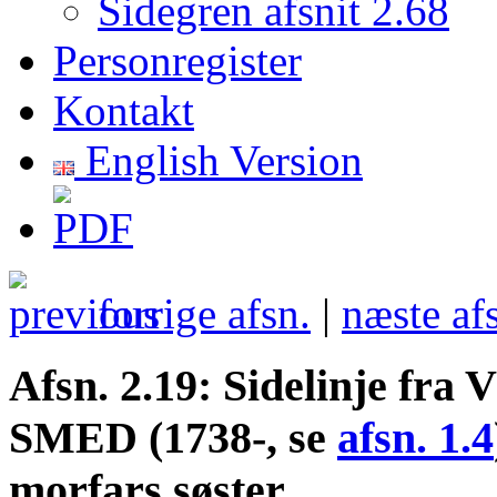
Sidegren afsnit 2.68
Personregister
Kontakt
English Version
forrige afsn.
|
næste af
Afsn. 2.19: Sidelinje fra 
SMED (1738-, se
afsn. 1.4
morfars søster