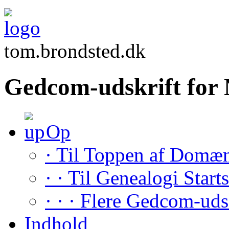
tom.brondsted.dk
Gedcom-udskrift fo
Op
· Til Toppen af Domæ
· · Til Genealogi Start
· · · Flere Gedcom-uds
Indhold