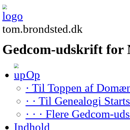
tom.brondsted.dk
Gedcom-udskrift fo
Op
· Til Toppen af Domæ
· · Til Genealogi Start
· · · Flere Gedcom-uds
Indhold