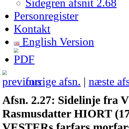
Sidegren afsnit 2.68
Personregister
Kontakt
English Version
forrige afsn.
|
næste af
Afsn. 2.27: Sidelinje fra
Rasmusdatter HIORT (17
VESTERs farfars morfars