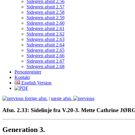
Sidegren afsnit 2.56
Sidegren afsnit 2.57
Sidegren afsnit 2.58
Sidegren afsnit 2.59
Sidegren afsnit 2.60
Sidegren afsnit 2.61
Sidegren afsnit 2.62
Sidegren afsnit 2.63
Sidegren afsnit 2.64
Sidegren afsnit 2.65
Sidegren afsnit 2.66
Sidegren afsnit 2.67
Sidegren afsnit 2.68
Personregister
Kontakt
English Version
forrige afsn.
|
næste afsn.
Afsn. 2.33: Sidelinje fra V.20-3. Mette Cathrine 
Generation 3.