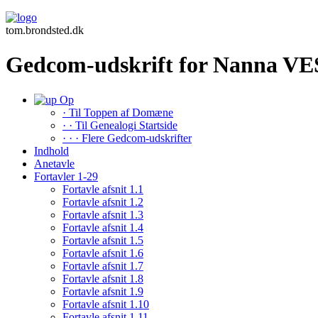
tom.brondsted.dk
Gedcom-udskrift for Nanna V
Op
· Til Toppen af Domæne
· · Til Genealogi Startside
· · · Flere Gedcom-udskrifter
Indhold
Anetavle
Fortavler 1-29
Fortavle afsnit 1.1
Fortavle afsnit 1.2
Fortavle afsnit 1.3
Fortavle afsnit 1.4
Fortavle afsnit 1.5
Fortavle afsnit 1.6
Fortavle afsnit 1.7
Fortavle afsnit 1.8
Fortavle afsnit 1.9
Fortavle afsnit 1.10
Fortavle afsnit 1.11