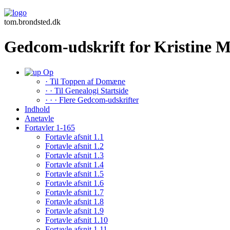
tom.brondsted.dk
Gedcom-udskrift for Kristine
Op
· Til Toppen af Domæne
· · Til Genealogi Startside
· · · Flere Gedcom-udskrifter
Indhold
Anetavle
Fortavler 1-165
Fortavle afsnit 1.1
Fortavle afsnit 1.2
Fortavle afsnit 1.3
Fortavle afsnit 1.4
Fortavle afsnit 1.5
Fortavle afsnit 1.6
Fortavle afsnit 1.7
Fortavle afsnit 1.8
Fortavle afsnit 1.9
Fortavle afsnit 1.10
Fortavle afsnit 1.11