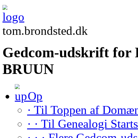
tom.brondsted.dk
Gedcom-udskrift for 
BRUUN
Op
· Til Toppen af Domæ
· · Til Genealogi Start
· · · Flere Gedcom-uds