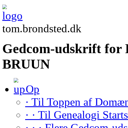
tom.brondsted.dk
Gedcom-udskrift for 
BRUUN
Op
· Til Toppen af Domæ
· · Til Genealogi Start
· · · Flere Gedcom-uds