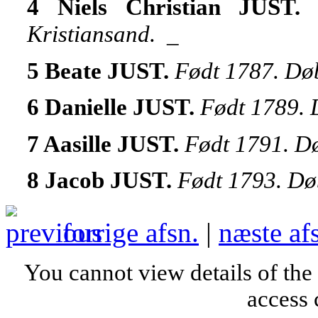
4 Niels Christian JUST
Kristiansand.
_
5 Beate JUST.
Født 1787. Døb
6 Danielle JUST.
Født 1789. 
7 Aasille JUST.
Født 1791. Dø
8 Jacob JUST.
Født 1793. Døb
forrige afsn.
|
næste af
You cannot view details of the
access 