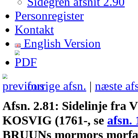
Sidegren afsnit 2.90
Personregister
Kontakt
English Version
forrige afsn.
|
næste af
Afsn. 2.81: Sidelinje fra 
KOSVIG (1761-, se
afsn. 
BRUUNs mormors morfar