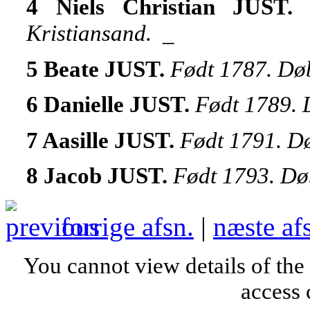
4 Niels Christian JUST
Kristiansand.
_
5 Beate JUST.
Født 1787. Døb
6 Danielle JUST.
Født 1789. 
7 Aasille JUST.
Født 1791. Dø
8 Jacob JUST.
Født 1793. Døb
forrige afsn.
|
næste af
You cannot view details of the
access 