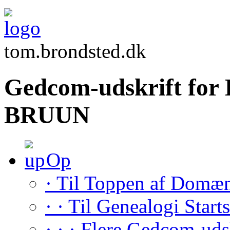
tom.brondsted.dk
Gedcom-udskrift for 
BRUUN
Op
· Til Toppen af Domæ
· · Til Genealogi Start
· · · Flere Gedcom-uds