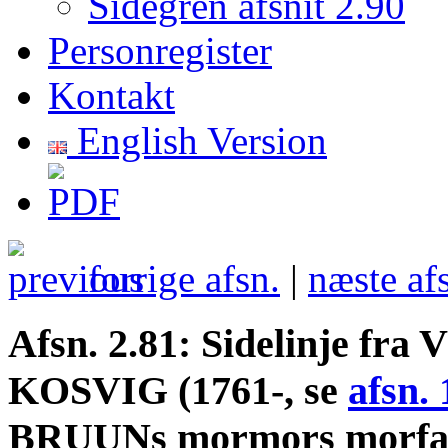
Sidegren afsnit 2.90
Personregister
Kontakt
English Version
forrige afsn.
|
næste af
Afsn. 2.81: Sidelinje fra 
KOSVIG (1761-, se
afsn. 
BRUUNs mormors morfar