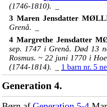
(1746-1810).
_
3 Maren Jensdatter MØL
Grenå.
_
4 Margrethe Jensdatter 
sep. 1747 i Grenå. Død 13 no
Rosmus. ~ 22 juni 1770 i 
(1744-1814).
_
1 barn nr. 5 n
Generation 4.
Børn af
Generation 5-4
Mar