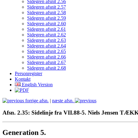
Sidegren afsnit 2.56
Sidegren afsnit 2.57
Sidegren afsnit 2.58
Sidegren afsnit 2.59
Sidegren afsnit 2.60
Sidegren afsnit 2.61
Sidegren afsnit 2.62
Sidegren afsnit 2.63
Sidegren afsnit 2.64
Sidegren afsnit 2.65
Sidegren afsnit 2.66
Sidegren afsnit 2.67
Sidegren afsnit 2.68
Personregister
Kontakt
English Version
forrige afsn.
|
næste afsn.
Afsn. 2.35: Sidelinje fra VII.88-5. Niels Jensen TÆ
Generation 5.