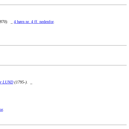
870).
_
4 børn nr. 4 ff. nedenfor
.
ter LUND
(1795-).
_
or
.