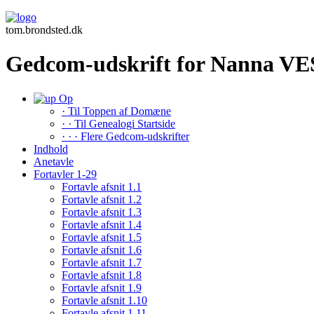
tom.brondsted.dk
Gedcom-udskrift for Nanna V
Op
· Til Toppen af Domæne
· · Til Genealogi Startside
· · · Flere Gedcom-udskrifter
Indhold
Anetavle
Fortavler 1-29
Fortavle afsnit 1.1
Fortavle afsnit 1.2
Fortavle afsnit 1.3
Fortavle afsnit 1.4
Fortavle afsnit 1.5
Fortavle afsnit 1.6
Fortavle afsnit 1.7
Fortavle afsnit 1.8
Fortavle afsnit 1.9
Fortavle afsnit 1.10
Fortavle afsnit 1.11