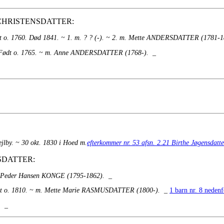
n CHRISTENSDATTER:
dt o. 1760. Død 1841. ~ 1. m. ? ? (-). ~ 2. m. Mette ANDERSDATTER (1781-1
ar. Født o. 1765. ~ m. Anne ANDERSDATTER (1768-).
_
jlby. ~ 30 okt. 1830 i Hoed m.
efterkommer nr. 53 afsn. 2.21 Birthe Jøgensdat
RSDATTER:
m. Peder Hansen KONGE (1795-1862).
_
Født o. 1810. ~ m. Mette Marie RASMUSDATTER (1800-).
_
1 barn nr. 8 nedenf
. _