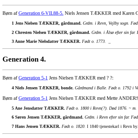
Børn af
Generation 6-VII.88-5.
Niels Jensen TÆKKER med Kare
1 Jens Nielsen TÆKKER, gårdmand.
Grdm. i Revn, Vejlby sogn. Fø
2 Chresten Nielsen TÆKKER, gårdmand.
Grdm. i Ålsø efter sin f
3 Anne Marie Nielsdatter TÆKKER.
Født o. 1773.
_
Generation 4.
Børn af
Generation 5-1
Jens Nielsen TÆKKER med ? ?:
4 Niels Jensen TÆKKER, bonde.
Gårdmand i Balle. Født o. 1792 i Ve
Børn af
Generation 5-1
Jens Nielsen TÆKKER med Mette ANDE
5 Ane Jensdatter TÆKKER.
Født o. 1800 i Revn(?). Død 1876. ~ 
6 Søren Jensen TÆKKER, gårdmand.
Grdm. i Revn efter sin far. 
7 Hans Jensen TÆKKER.
Født o. 1820.
I 1840 tjenestekarl i Revn by