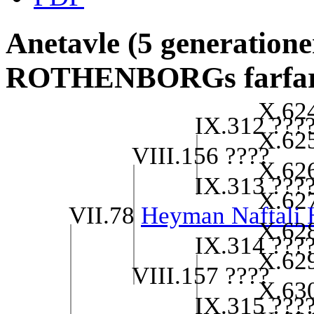
Anetavle (5 generatione
ROTHENBORGs farfar
X.62
IX.312 ???
X.62
VIII.156 ????
X.62
IX.313 ???
X.62
VII.78
Heyman Naftali
X.62
IX.314 ???
X.62
VIII.157 ????
X.63
IX.315 ???