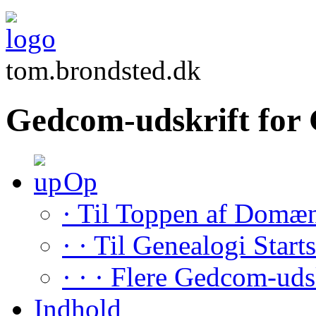
tom.brondsted.dk
Gedcom-udskrift f
Op
· Til Toppen af Domæ
· · Til Genealogi Start
· · · Flere Gedcom-uds
Indhold