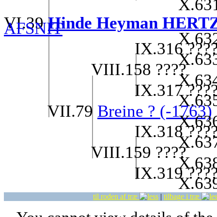
X.63
VI.39
Hinde Heyman HERTZ (
AFSNIT
X.63
IX.316 ???
X.63
VIII.158 ????
X.63
IX.317 ???
X.63
VII.79
Breine ? (-1763)
X.63
IX.318 ???
X.63
VIII.159 ????
X.63
IX.319 ???
X.63
til roden af træ
|
tilbage i træ