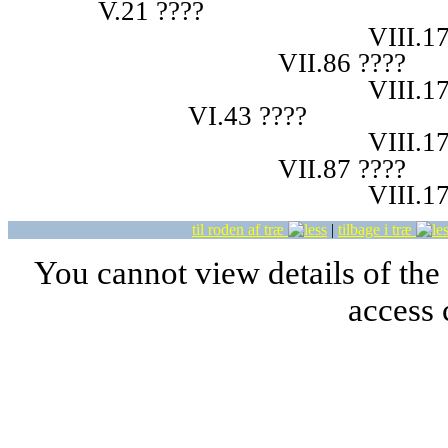
V.21 ????
VIII.1
VII.86 ????
VIII.1
VI.43 ????
VIII.1
VII.87 ????
VIII.1
til roden af træ
|
tilbage i træ
You cannot view details of the
access 