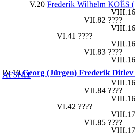
V.20
Frederik Wilhelm KOËS (
VIII.1
VII.82 ????
VIII.1
VI.41 ????
VIII.1
VII.83 ????
VIII.1
IV.10
Georg (Jürgen) Frederik Ditlev
AFSNIT
VIII.1
VII.84 ????
VIII.1
VI.42 ????
VIII.1
VII.85 ????
VIII.1