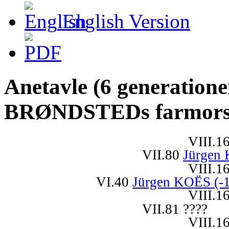
English Version
Anetavle (6 generatione
BRØNDSTEDs farmors
VIII.1
VII.80
Jürgen 
VIII.1
VI.40
Jürgen KOËS (-
VIII.1
VII.81 ????
VIII.1