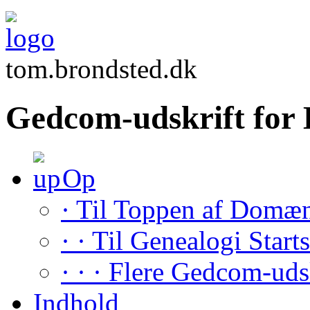
tom.brondsted.dk
Gedcom-udskrift fo
Op
· Til Toppen af Domæ
· · Til Genealogi Start
· · · Flere Gedcom-uds
Indhold