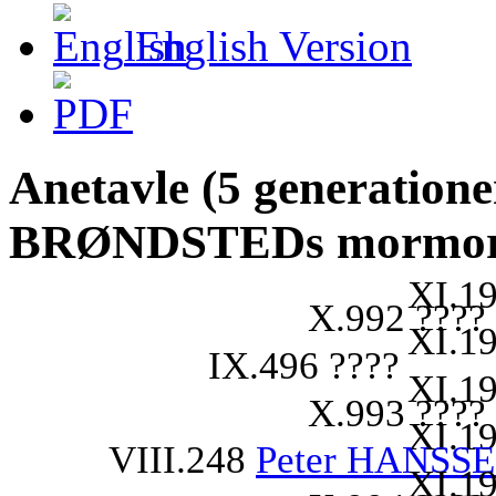
English Version
Anetavle (5 generatione
BRØNDSTEDs mormors
XI.19
X.992 ????
XI.19
IX.496 ????
XI.19
X.993 ????
XI.19
VIII.248
Peter HANSSE
XI.19