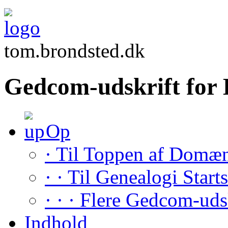
tom.brondsted.dk
Gedcom-udskrift fo
Op
· Til Toppen af Domæ
· · Til Genealogi Start
· · · Flere Gedcom-uds
Indhold