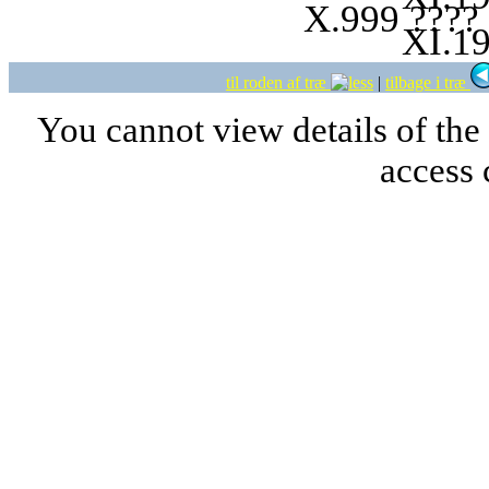
X.999 ????
XI.19
til roden af træ
|
tilbage i træ
You cannot view details of the
access 