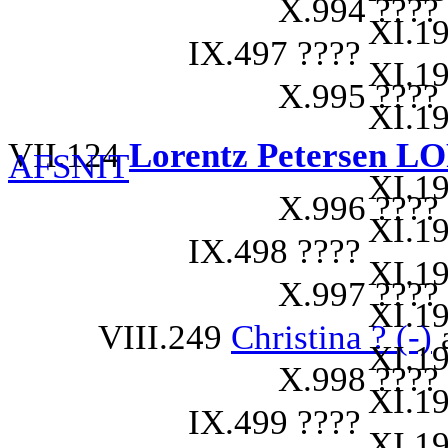
X.994 ????
XI.19
IX.497 ????
XI.19
X.995 ????
XI.19
VII.124
Lorentz Petersen LO
AFSNIT
XI.19
X.996 ????
XI.19
IX.498 ????
XI.19
X.997 ????
XI.19
VIII.249
Christina ? (-)
a
XI.19
X.998 ????
XI.19
IX.499 ????
XI.19