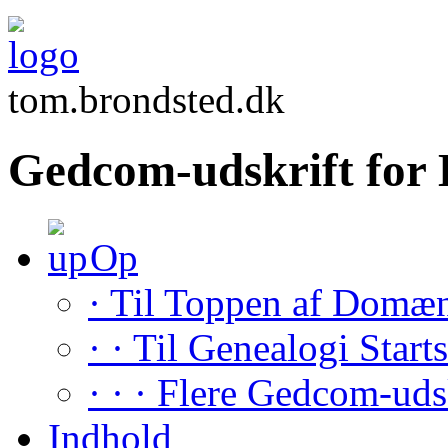
tom.brondsted.dk
Gedcom-udskrift fo
Op
· Til Toppen af Domæ
· · Til Genealogi Start
· · · Flere Gedcom-uds
Indhold