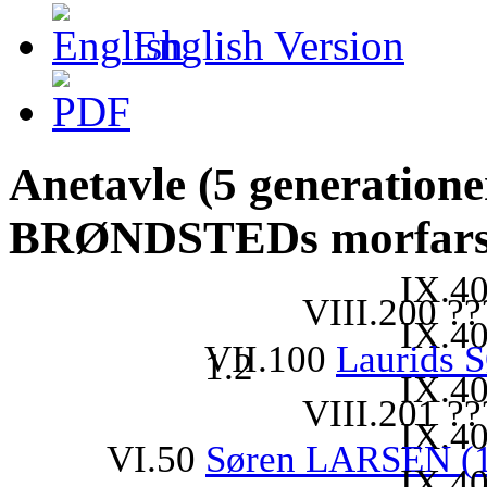
English Version
Anetavle (5 generatione
BRØNDSTEDs morfars
IX.40
VIII.200 ??
IX.40
VII.100
Laurids 
1.2
IX.40
VIII.201 ??
IX.40
VI.50
Søren LARSEN (
IX.40