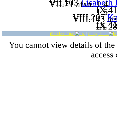
VII.103
Lisabeth
VII.71 afsn. 1.4
IX.4
1.5
VIII.207
Ka
VIII.143 af
IX.4
IX.28
til roden af træ
|
tilbage i træ
You cannot view details of the
access 