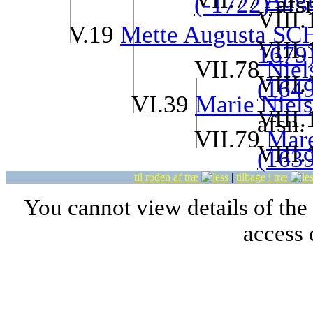
(-1722)
afsn
VIII
V.19
Mette Augusta SC
VIII
1679
VII.78
Niel
VIII
(164
VI.39
Marie Niel
VIII
afsn.
VII.79
Mar
VIII
(163
til roden af træ
|
tilbage i træ
You cannot view details of the
access 