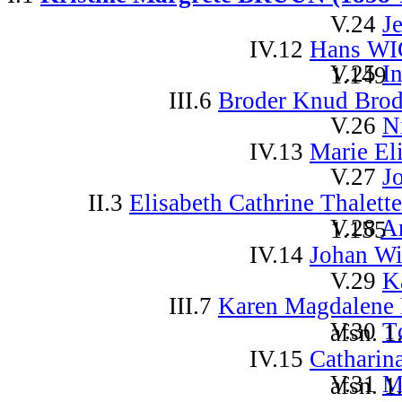
V.24
J
IV.12
Hans WI
V.25
I
afsn. 1.149
III.6
Broder Knud Bro
V.26
N
IV.13
Marie E
V.27
J
II.3
Elisabeth Cathrine Thale
V.28
A
afsn. 1.155
IV.14
Johan W
V.29
K
III.7
Karen Magdalene
V.30
T
afsn. 1
IV.15
Cathari
V.31
M
afsn. 1