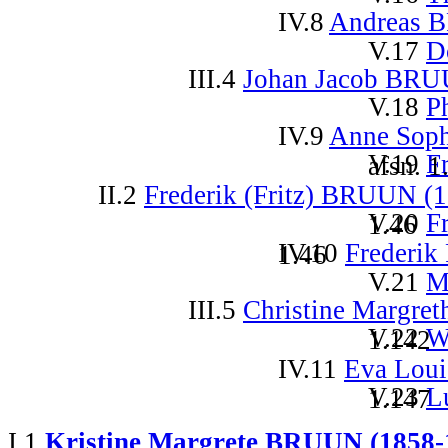
IV.8
Andreas 
V.17
D
III.4
Johan Jacob BRU
V.18
P
IV.9
Anne Sop
V.19
F
afsn. 1
II.2
Frederik (Fritz) BRUUN (
V.20
F
afsn. 1.46
IV.10
Frederik
afsn. 1.46
V.21
M
III.5
Christine Margr
V.22
W
afsn. 1.142
IV.11
Eva Lou
V.23
L
afsn. 1.147
I.1
Kristine Margrete BRUUN (1858-1