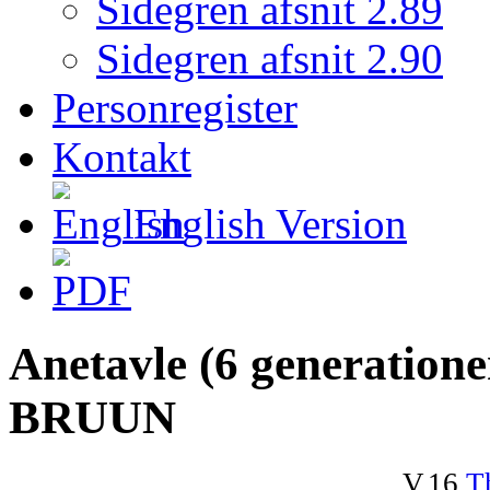
Sidegren afsnit 2.89
Sidegren afsnit 2.90
Personregister
Kontakt
English Version
Anetavle (6 generatione
BRUUN
V.16
T