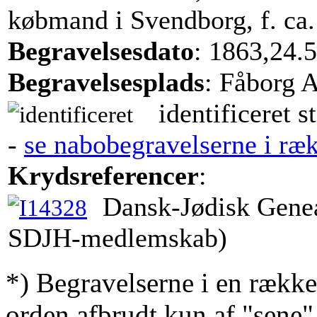
købmand i Svendborg, f. ca.
Begravelsesdato
: 1863,24.5
Begravelsesplads
: Fåborg 
identificeret s
-
se nabobegravelserne i ræ
Krydsreferencer
:
Dansk-Jødisk Genea
SDJH-medlemskab)
*) Begravelserne i en række
orden afbrudt kun af "sene"