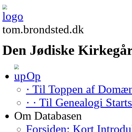
tom.brondsted.dk
Den Jødiske Kirkegår
Op
· Til Toppen af Domæ
· · Til Genealogi Start
Om Databasen
Forsiden: Kort Introdu