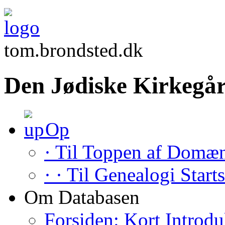
tom.brondsted.dk
Den Jødiske Kirkegår
Op
· Til Toppen af Domæ
· · Til Genealogi Start
Om Databasen
Forsiden: Kort Introdu