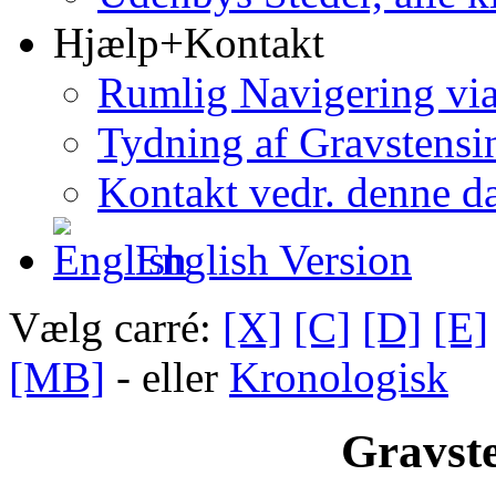
Hjælp+Kontakt
Rumlig Navigering vi
Tydning af Gravstensin
Kontakt vedr. denne d
English Version
Vælg carré:
[X]
[C]
[D]
[E]
[MB]
- eller
Kronologisk
Gravste