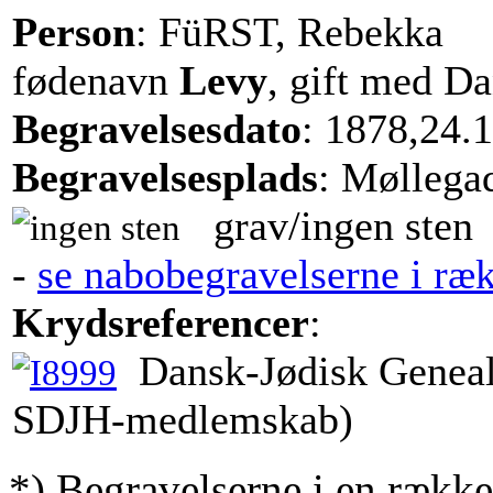
Person
: FüRST, Rebekka
fødenavn
Levy
, gift med D
Begravelsesdato
: 1878,24.
Begravelsesplads
: Møllega
grav/ingen sten
-
se nabobegravelserne i ræ
Krydsreferencer
:
Dansk-Jødisk Geneal
SDJH-medlemskab)
*) Begravelserne i en række