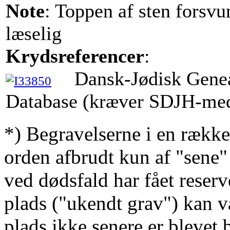
Note
: Toppen af sten forsvu
læselig
Krydsreferencer
:
Dansk-Jødisk Gene
Database (kræver SDJH-me
*) Begravelserne i en række
orden afbrudt kun af "sene"
ved dødsfald har fået reserv
plads ("ukendt grav") kan v
plads ikke senere er blevet 