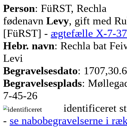
Person
: FüRST, Rechla
fødenavn
Levy
, gift med R
[FüRST] -
ægtefælle X-7-3
Hebr. navn
: Rechla bat Feiw
Levi
Begravelsesdato
: 1707,30.6
Begravelsesplads
: Møllega
7-45-26
identificeret s
-
se nabobegravelserne i ræ