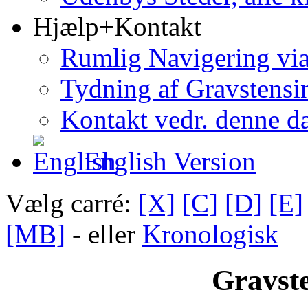
Hjælp+Kontakt
Rumlig Navigering vi
Tydning af Gravstensin
Kontakt vedr. denne d
English Version
Vælg carré:
[X]
[C]
[D]
[E]
[MB]
- eller
Kronologisk
Gravste