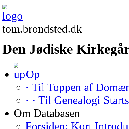
tom.brondsted.dk
Den Jødiske Kirkegår
Op
· Til Toppen af Domæ
· · Til Genealogi Start
Om Databasen
Forsiden: Kort Introdu