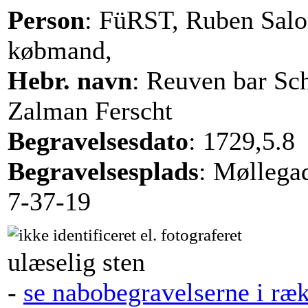
Person
: FüRST, Ruben Sal
købmand,
Hebr. navn
: Reuven bar S
Zalman Ferscht
Begravelsesdato
: 1729,5.8
Begravelsesplads
: Møllega
7-37-19
ulæselig sten
-
se nabobegravelserne i ræ