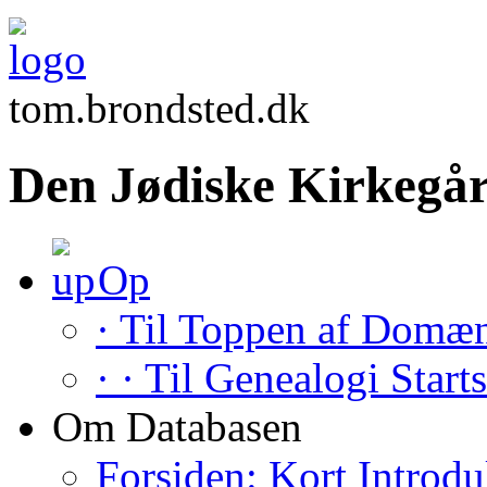
tom.brondsted.dk
Den Jødiske Kirkegår
Op
· Til Toppen af Domæ
· · Til Genealogi Start
Om Databasen
Forsiden: Kort Introdu