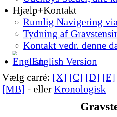
Hjælp+Kontakt
Rumlig Navigering vi
Tydning af Gravstensin
Kontakt vedr. denne d
English Version
Vælg carré:
[X]
[C]
[D]
[E]
[MB]
- eller
Kronologisk
Gravste