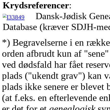
Krydsreferencer
:
Dansk-Jødisk Gene
Database (kræver SDJH-me
*) Begravelserne i en række
orden afbrudt kun af "sene"
ved dødsfald har fået reserv
plads ("ukendt grav") kan v
plads ikke senere er blevet 
(at f.eks. en efterlevende en
er det for et
genealogisk
syn