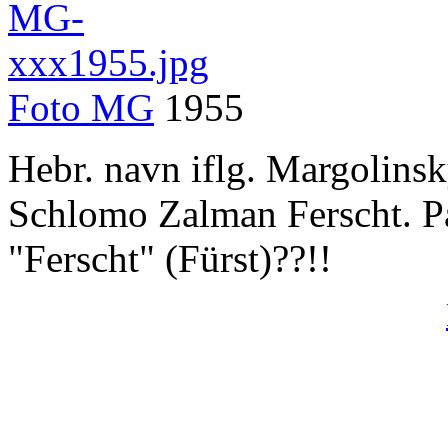
Foto
MG
1955
Hebr. navn iflg. Margolins
Schlomo Zalman Ferscht. På s
"Ferscht" (Fürst)??!!