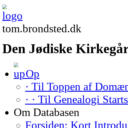
tom.brondsted.dk
Den Jødiske Kirkegår
Op
· Til Toppen af Domæ
· · Til Genealogi Start
Om Databasen
Forsiden: Kort Introdu