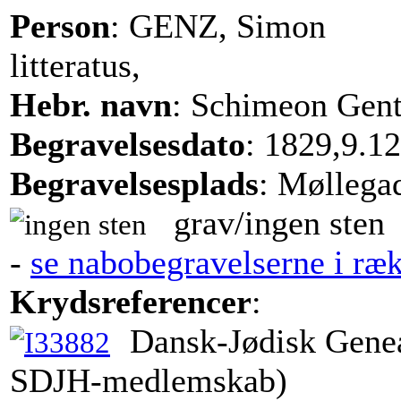
Person
: GENZ, Simon
litteratus,
Hebr. navn
: Schimeon Gen
Begravelsesdato
: 1829,9.12
Begravelsesplads
: Møllega
grav/ingen sten
-
se nabobegravelserne i ræ
Krydsreferencer
:
Dansk-Jødisk Genea
SDJH-medlemskab)