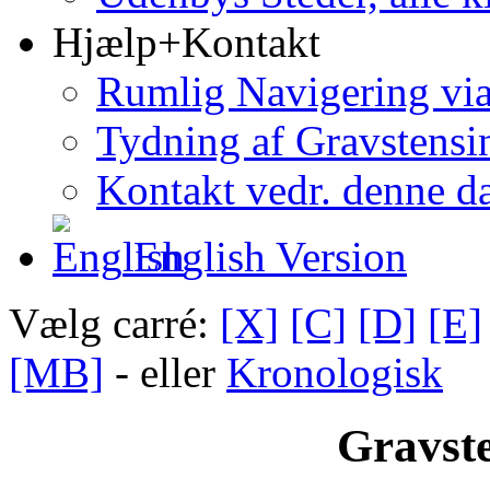
Hjælp+Kontakt
Rumlig Navigering vi
Tydning af Gravstensin
Kontakt vedr. denne d
English Version
Vælg carré:
[X]
[C]
[D]
[E]
[MB]
- eller
Kronologisk
Gravste