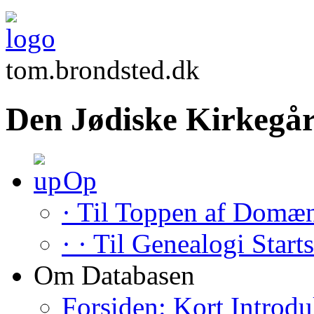
tom.brondsted.dk
Den Jødiske Kirkegår
Op
· Til Toppen af Domæ
· · Til Genealogi Start
Om Databasen
Forsiden: Kort Introdu