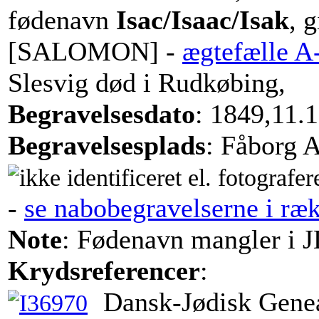
fødenavn
Isac/Isaac/Isak
, 
[SALOMON] -
ægtefælle A
Slesvig død i Rudkøbing,
Begravelsesdato
: 1849,11.
Begravelsesplads
: Fåborg 
-
se nabobegravelserne i ræ
Note
: Fødenavn mangler i J
Krydsreferencer
:
Dansk-Jødisk Genea