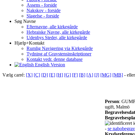
Assens - forside
Nakskov - forside
Slagelse - forside
Søg Navne
Efternavne, alle kirkegårde
Hebraiske Navne, alle kirkegårde
Udenbys Steder, alle kirkegårde
Hjælp+Kontakt
Rumlig Navigering via Kirkegårde
Tydning af Gravstensinskriptioner
Kontakt vedr. denne database
English Version
Vælg carré:
[X]
[C]
[D]
[E]
[H]
[G]
[F]
[B]
[A]
[J]
[MG]
[MB]
- elle
Person
: GUMP
ugift, Malmö
Begravelsesda
Begravelsespl
i
-
se nabobegrav
Krydsreferenc