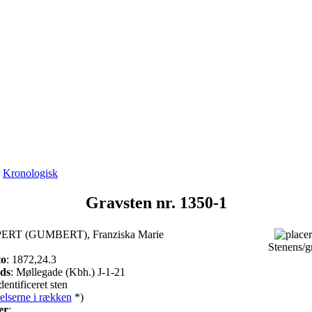
r
Kronologisk
Gravsten nr. 1350-1
ERT (GUMBERT), Franziska Marie
Stenens/g
to
: 1872,24.3
ads
: Møllegade (Kbh.) J-1-21
dentificeret sten
elserne i rækken
*)
er
: