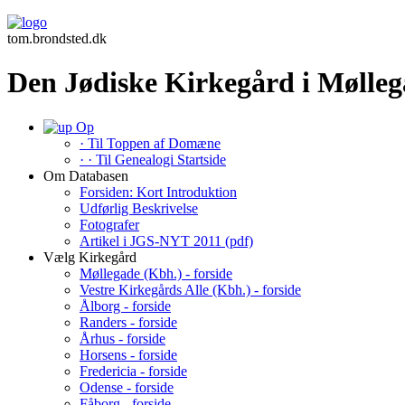
tom.brondsted.dk
Den Jødiske Kirkegård i Mølleg
Op
· Til Toppen af Domæne
· · Til Genealogi Startside
Om Databasen
Forsiden: Kort Introduktion
Udførlig Beskrivelse
Fotografer
Artikel i JGS-NYT 2011 (pdf)
Vælg Kirkegård
Møllegade (Kbh.) - forside
Vestre Kirkegårds Alle (Kbh.) - forside
Ålborg - forside
Randers - forside
Århus - forside
Horsens - forside
Fredericia - forside
Odense - forside
Fåborg - forside