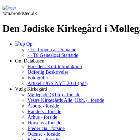
tom.brondsted.dk
Den Jødiske Kirkegård i Mølleg
Op
· Til Toppen af Domæne
· · Til Genealogi Startside
Om Databasen
Forsiden: Kort Introduktion
Udførlig Beskrivelse
Fotografer
Artikel i JGS-NYT 2011 (pdf)
Vælg Kirkegård
Møllegade (Kbh.) - forside
Vestre Kirkegårds Alle (Kbh.) - forside
Ålborg - forside
Randers - forside
Århus - forside
Horsens - forside
Fredericia - forside
Odense - forside
Fåborg - forside