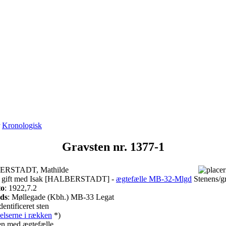
r
Kronologisk
Gravsten nr. 1377-1
ERSTADT, Mathilde
, gift med Isak [HALBERSTADT] -
ægtefælle MB-32-Mlgd
Stenens/g
to
: 1922,7.2
ads
: Møllegade (Kbh.) MB-33 Legat
dentificeret sten
elserne i rækken
*)
ten med ægtefælle