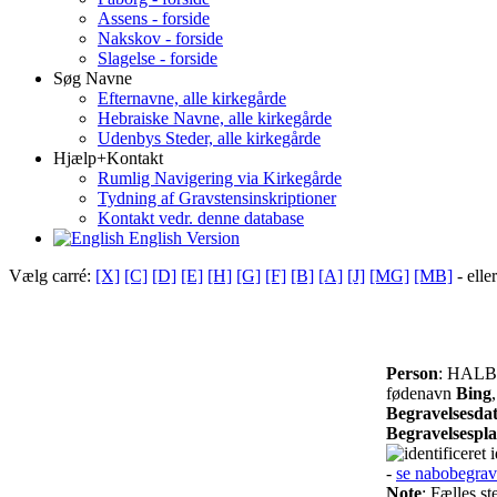
Assens - forside
Nakskov - forside
Slagelse - forside
Søg Navne
Efternavne, alle kirkegårde
Hebraiske Navne, alle kirkegårde
Udenbys Steder, alle kirkegårde
Hjælp+Kontakt
Rumlig Navigering via Kirkegårde
Tydning af Gravstensinskriptioner
Kontakt vedr. denne database
English Version
Vælg carré:
[X]
[C]
[D]
[E]
[H]
[G]
[F]
[B]
[A]
[J]
[MG]
[MB]
- elle
Person
: HALB
fødenavn
Bing
Begravelsesda
Begravelsespl
i
-
se nabobegrav
Note
: Fælles s