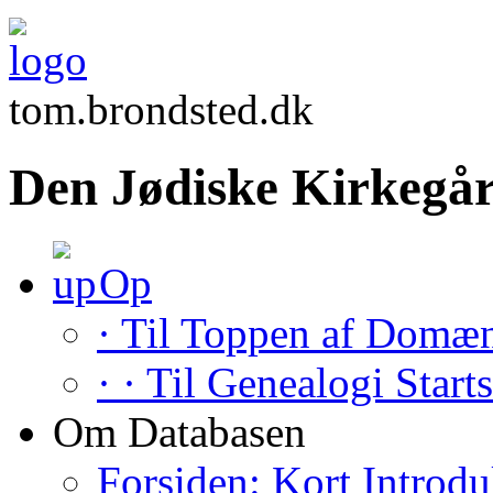
tom.brondsted.dk
Den Jødiske Kirkegår
Op
· Til Toppen af Domæ
· · Til Genealogi Start
Om Databasen
Forsiden: Kort Introdu