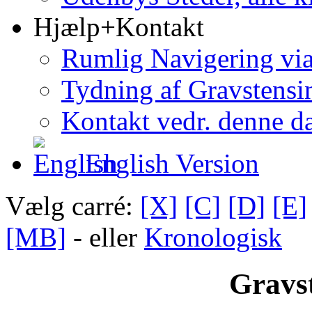
Hjælp+Kontakt
Rumlig Navigering vi
Tydning af Gravstensin
Kontakt vedr. denne d
English Version
Vælg carré:
[X]
[C]
[D]
[E]
[MB]
- eller
Kronologisk
Gravst