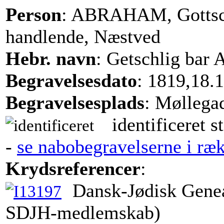
Person
: ABRAHAM, Gottsc
handlende, Næstved
Hebr. navn
: Getschlig bar
Begravelsesdato
: 1819,18.
Begravelsesplads
: Møllega
identificeret s
-
se nabobegravelserne i ræ
Krydsreferencer
:
Dansk-Jødisk Genea
SDJH-medlemskab)