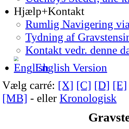
Hjælp+Kontakt
Rumlig Navigering vi
Tydning af Gravstensin
Kontakt vedr. denne d
English Version
Vælg carré:
[X]
[C]
[D]
[E]
[MB]
- eller
Kronologisk
Gravste