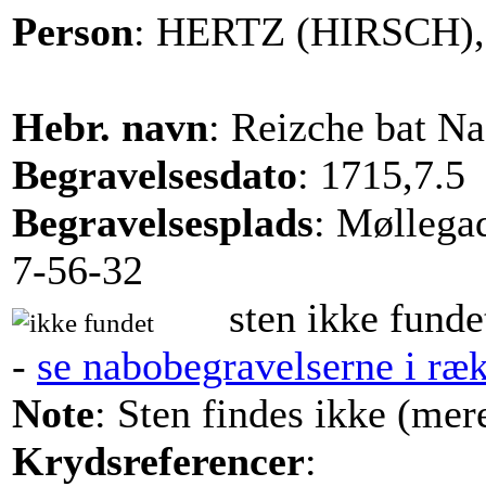
Person
: HERTZ (HIRSCH),
Hebr. navn
: Reizche bat Na
Begravelsesdato
: 1715,7.5
Begravelsesplads
: Møllega
7-56-32
sten ikke funde
-
se nabobegravelserne i ræ
Note
: Sten findes ikke (mere
Krydsreferencer
: