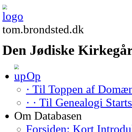
tom.brondsted.dk
Den Jødiske Kirkegår
Op
· Til Toppen af Domæ
· · Til Genealogi Start
Om Databasen
Forsiden: Kort Introdu