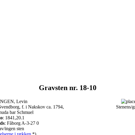
Gravsten nr. 18-10
INGEN, Levin
vendborg, f. i Nakskov ca. 1794,
Stenens/g
ehuda bar Schmuel
to
: 1841,20.1
ads
: Fåborg A-3-27 0
v/ingen sten
elserne i rækken
*)