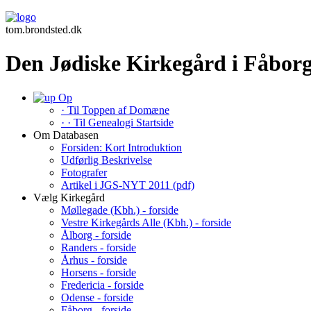
tom.brondsted.dk
Den Jødiske Kirkegård i Fåbor
Op
· Til Toppen af Domæne
· · Til Genealogi Startside
Om Databasen
Forsiden: Kort Introduktion
Udførlig Beskrivelse
Fotografer
Artikel i JGS-NYT 2011 (pdf)
Vælg Kirkegård
Møllegade (Kbh.) - forside
Vestre Kirkegårds Alle (Kbh.) - forside
Ålborg - forside
Randers - forside
Århus - forside
Horsens - forside
Fredericia - forside
Odense - forside
Fåborg - forside