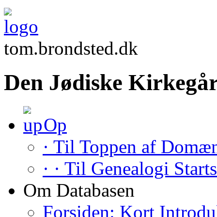
tom.brondsted.dk
Den Jødiske Kirkegår
Op
· Til Toppen af Domæ
· · Til Genealogi Start
Om Databasen
Forsiden: Kort Introdu