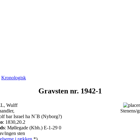
r
Kronologisk
Gravsten nr. 1942-1
L, Wulff
handler,
Stenens/g
olf bar Israel ha N´B (Nyborg?)
to
: 1830,20.2
ads
: Møllegade (Kbh.) E-1-29 0
v/ingen sten
elserne i rækken
*)