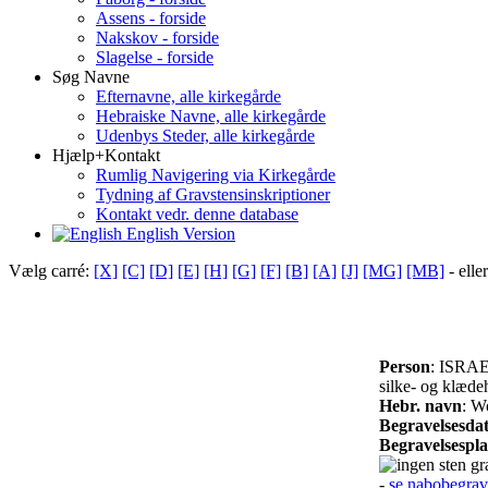
Assens - forside
Nakskov - forside
Slagelse - forside
Søg Navne
Efternavne, alle kirkegårde
Hebraiske Navne, alle kirkegårde
Udenbys Steder, alle kirkegårde
Hjælp+Kontakt
Rumlig Navigering via Kirkegårde
Tydning af Gravstensinskriptioner
Kontakt vedr. denne database
English Version
Vælg carré:
[X]
[C]
[D]
[E]
[H]
[G]
[F]
[B]
[A]
[J]
[MG]
[MB]
- elle
Person
: ISRAE
silke- og klæde
Hebr. navn
: W
Begravelsesda
Begravelsespl
gra
-
se nabobegrav