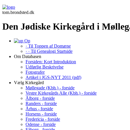
tom.brondsted.dk
Den Jødiske Kirkegård i Mølleg
Op
· Til Toppen af Domæne
· · Til Genealogi Startside
Om Databasen
Forsiden: Kort Introduktion
Udførlig Beskrivelse
Fotografer
Artikel i JGS-NYT 2011 (pdf)
Vælg Kirkegård
Møllegade (Kbh.) - forside
Vestre Kirkegårds Alle (Kbh.) - forside
Ålborg - forside
Randers - forside
Århus - forside
Horsens - forside
Fredericia - forside
Odense - forside
Fåborg - forside