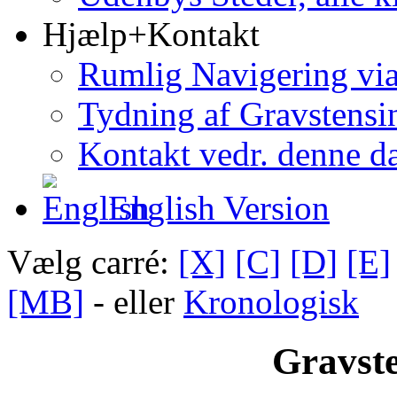
Hjælp+Kontakt
Rumlig Navigering vi
Tydning af Gravstensin
Kontakt vedr. denne d
English Version
Vælg carré:
[X]
[C]
[D]
[E]
[MB]
- eller
Kronologisk
Gravste