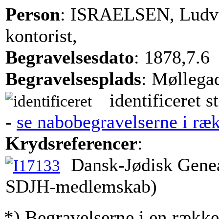
Person
: ISRAELSEN, Ludv
kontorist,
Begravelsesdato
: 1878,7.6
Begravelsesplads
: Møllega
identificeret s
-
se nabobegravelserne i ræ
Krydsreferencer
:
Dansk-Jødisk Genea
SDJH-medlemskab)
*) Begravelserne i en række