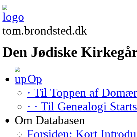
tom.brondsted.dk
Den Jødiske Kirkegår
Op
· Til Toppen af Domæ
· · Til Genealogi Start
Om Databasen
Forsiden: Kort Introdu