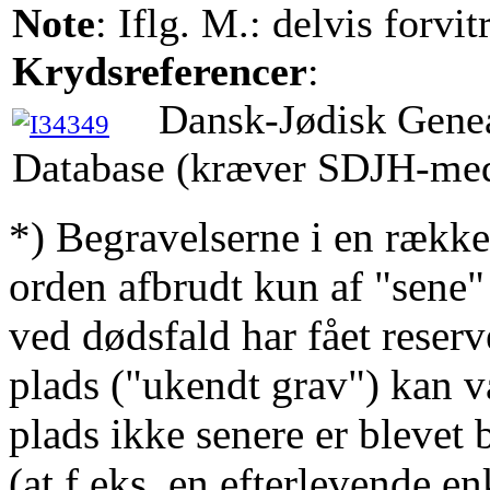
Note
: Iflg. M.: delvis forvit
Krydsreferencer
:
Dansk-Jødisk Gene
Database (kræver SDJH-me
*) Begravelserne i en række
orden afbrudt kun af "sene"
ved dødsfald har fået reserv
plads ("ukendt grav") kan v
plads ikke senere er blevet 
(at f.eks. en efterlevende en