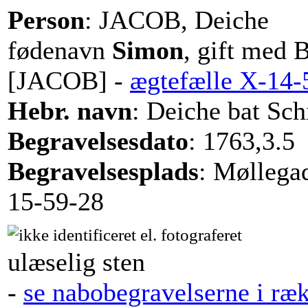
Person
: JACOB, Deiche
fødenavn
Simon
, gift med 
[JACOB] -
ægtefælle X-14
Hebr. navn
: Deiche bat Sc
Begravelsesdato
: 1763,3.5
Begravelsesplads
: Møllega
15-59-28
ulæselig sten
-
se nabobegravelserne i ræ