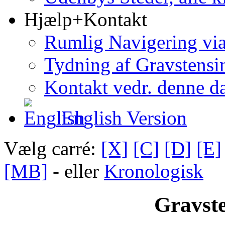
Hjælp+Kontakt
Rumlig Navigering vi
Tydning af Gravstensin
Kontakt vedr. denne d
English Version
Vælg carré:
[X]
[C]
[D]
[E]
[MB]
- eller
Kronologisk
Gravste