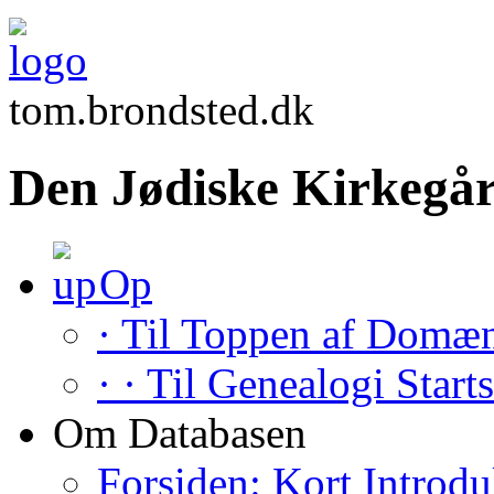
tom.brondsted.dk
Den Jødiske Kirkegår
Op
· Til Toppen af Domæ
· · Til Genealogi Start
Om Databasen
Forsiden: Kort Introdu