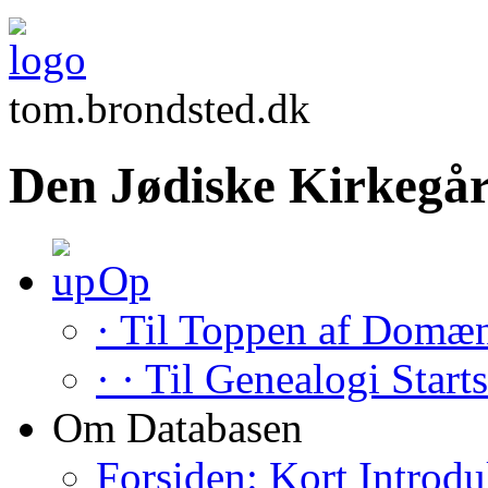
tom.brondsted.dk
Den Jødiske Kirkegår
Op
· Til Toppen af Domæ
· · Til Genealogi Start
Om Databasen
Forsiden: Kort Introdu