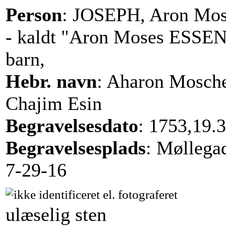
Person
: JOSEPH, Aron Mos
- kaldt "Aron Moses ESSE
barn,
Hebr. navn
: Aharon Mosch
Chajim Esin
Begravelsesdato
: 1753,19.3
Begravelsesplads
: Møllega
7-29-16
ulæselig sten