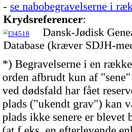
-
se nabobegravelserne i ræ
Krydsreferencer
:
Dansk-Jødisk Gene
Database (kræver SDJH-me
*) Begravelserne i en række
orden afbrudt kun af "sene"
ved dødsfald har fået reserv
plads ("ukendt grav") kan v
plads ikke senere er blevet 
(at f.eks. en efterlevende en