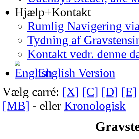
Hjælp+Kontakt
Rumlig Navigering vi
Tydning af Gravstensin
Kontakt vedr. denne d
English Version
Vælg carré:
[X]
[C]
[D]
[E]
[MB]
- eller
Kronologisk
Gravste