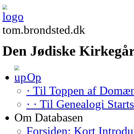
tom.brondsted.dk
Den Jødiske Kirkegår
Op
· Til Toppen af Domæ
· · Til Genealogi Start
Om Databasen
Forsiden: Kort Introdu