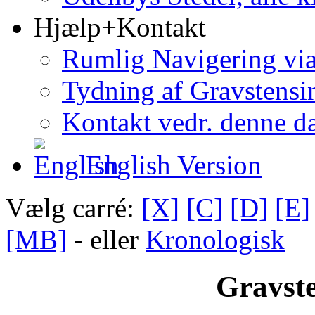
Hjælp+Kontakt
Rumlig Navigering vi
Tydning af Gravstensin
Kontakt vedr. denne d
English Version
Vælg carré:
[X]
[C]
[D]
[E]
[MB]
- eller
Kronologisk
Gravste