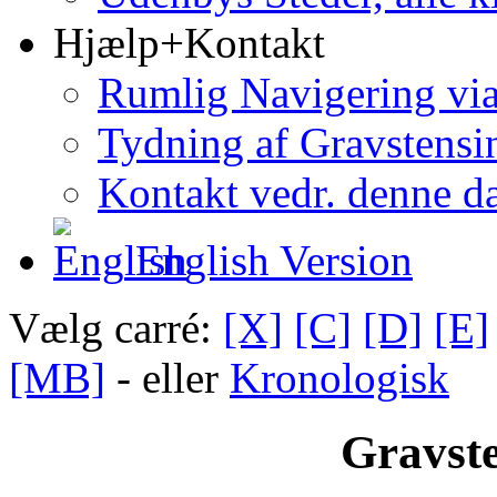
Hjælp+Kontakt
Rumlig Navigering vi
Tydning af Gravstensin
Kontakt vedr. denne d
English Version
Vælg carré:
[X]
[C]
[D]
[E]
[MB]
- eller
Kronologisk
Gravste