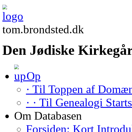
tom.brondsted.dk
Den Jødiske Kirkegår
Op
· Til Toppen af Domæ
· · Til Genealogi Start
Om Databasen
Forsiden: Kort Introdu