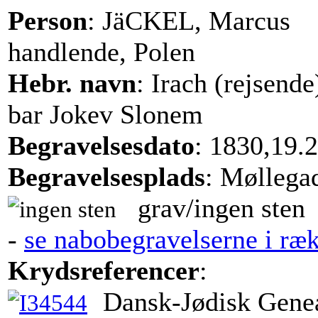
Person
: JäCKEL, Marcus
handlende, Polen
Hebr. navn
: Irach (rejsend
bar Jokev Slonem
Begravelsesdato
: 1830,19.2
Begravelsesplads
: Møllega
grav/ingen sten
-
se nabobegravelserne i ræ
Krydsreferencer
:
Dansk-Jødisk Genea