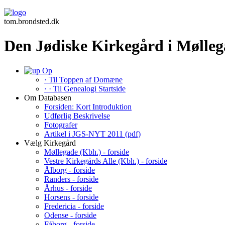
tom.brondsted.dk
Den Jødiske Kirkegård i Mølleg
Op
· Til Toppen af Domæne
· · Til Genealogi Startside
Om Databasen
Forsiden: Kort Introduktion
Udførlig Beskrivelse
Fotografer
Artikel i JGS-NYT 2011 (pdf)
Vælg Kirkegård
Møllegade (Kbh.) - forside
Vestre Kirkegårds Alle (Kbh.) - forside
Ålborg - forside
Randers - forside
Århus - forside
Horsens - forside
Fredericia - forside
Odense - forside
Fåborg - forside