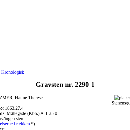
r
Kronologisk
Gravsten nr. 2290-1
ZMER, Hanne Therese
,
Stenens/g
to
: 1863,27.4
ads
: Møllegade (Kbh.) A-1-35 0
v/ingen sten
elserne i rækken
*)
er
: