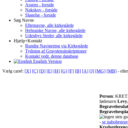
Assens - forside
Nakskov - forside
Slagelse - forside
Søg Navne
Efternavne, alle kirkegårde
Hebraiske Navne, alle kirkegårde
Udenbys Steder, alle kirkegårde
Hjælp+Kontakt
Rumlig Navigering via Kirkegårde
Tydning af Gravstensinskriptioner
Kontakt vedr. denne database
English Version
Vælg carré:
[X]
[C]
[D]
[E]
[H]
[G]
[F]
[B]
[A]
[J]
[MG]
[MB]
- elle
Person
: KRET
fødenavn
Levy
Begravelsesda
Begravelsespl
gra
-
se nabobegrav
Krydsreferenc