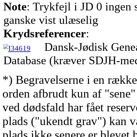
Note
: Trykfejl i JD 0 ingen
ganske vist ulæselig
Krydsreferencer
:
Dansk-Jødisk Gene
Database (kræver SDJH-me
*) Begravelserne i en række
orden afbrudt kun af "sene"
ved dødsfald har fået reserv
plads ("ukendt grav") kan v
plads ikke senere er blevet 