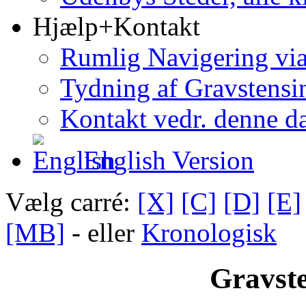
Hjælp+Kontakt
Rumlig Navigering vi
Tydning af Gravstensin
Kontakt vedr. denne d
English Version
Vælg carré:
[X]
[C]
[D]
[E]
[MB]
- eller
Kronologisk
Gravste