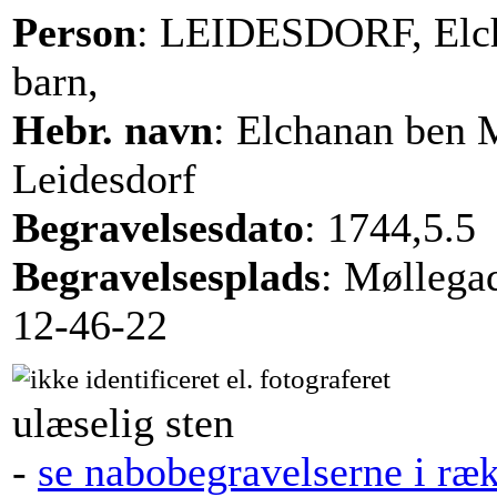
Person
: LEIDESDORF, Elc
barn,
Hebr. navn
: Elchanan ben
Leidesdorf
Begravelsesdato
: 1744,5.5
Begravelsesplads
: Møllega
12-46-22
ulæselig sten
-
se nabobegravelserne i ræ