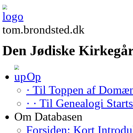
tom.brondsted.dk
Den Jødiske Kirkegår
Op
· Til Toppen af Domæ
· · Til Genealogi Start
Om Databasen
Forsiden: Kort Introdu