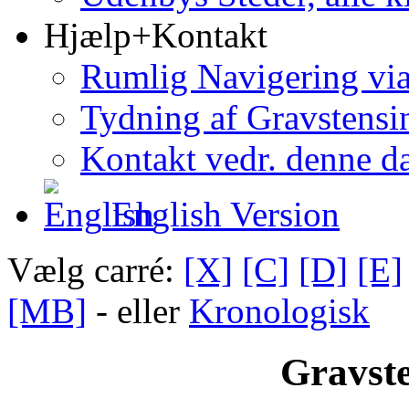
Hjælp+Kontakt
Rumlig Navigering vi
Tydning af Gravstensin
Kontakt vedr. denne d
English Version
Vælg carré:
[X]
[C]
[D]
[E]
[MB]
- eller
Kronologisk
Gravste