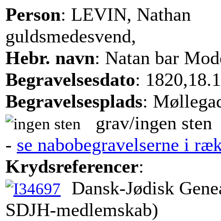
Person
: LEVIN, Nathan
guldsmedesvend,
Hebr. navn
: Natan bar Mod
Begravelsesdato
: 1820,18.1
Begravelsesplads
: Møllega
grav/ingen sten
-
se nabobegravelserne i ræ
Krydsreferencer
:
Dansk-Jødisk Genea
SDJH-medlemskab)