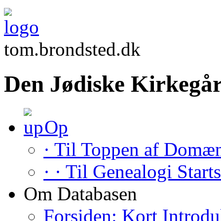
tom.brondsted.dk
Den Jødiske Kirkegår
Op
· Til Toppen af Domæ
· · Til Genealogi Start
Om Databasen
Forsiden: Kort Introdu