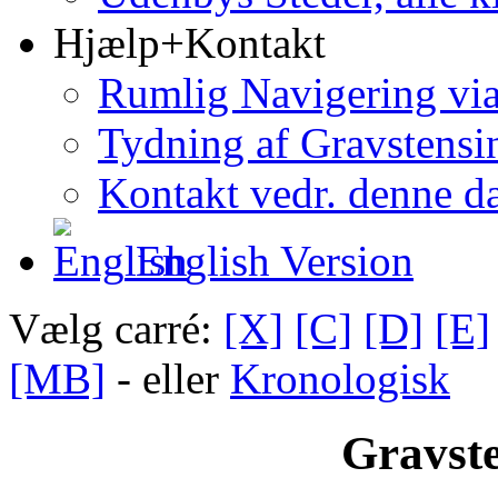
Hjælp+Kontakt
Rumlig Navigering vi
Tydning af Gravstensin
Kontakt vedr. denne d
English Version
Vælg carré:
[X]
[C]
[D]
[E]
[MB]
- eller
Kronologisk
Gravste