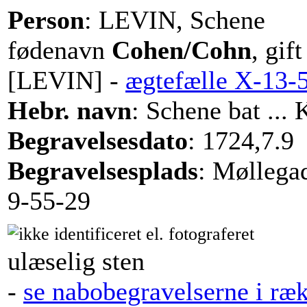
Person
: LEVIN, Schene
fødenavn
Cohen/Cohn
, gif
[LEVIN] -
ægtefælle X-13-
Hebr. navn
: Schene bat ... 
Begravelsesdato
: 1724,7.9
Begravelsesplads
: Møllega
9-55-29
ulæselig sten
-
se nabobegravelserne i ræ