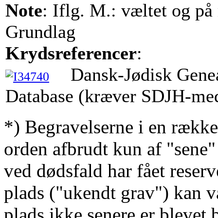
Note
: Iflg. M.: væltet og på
Grundlag
Krydsreferencer
:
Dansk-Jødisk Gene
Database (kræver SDJH-me
*) Begravelserne i en række
orden afbrudt kun af "sene"
ved dødsfald har fået reserv
plads ("ukendt grav") kan v
plads ikke senere er blevet 