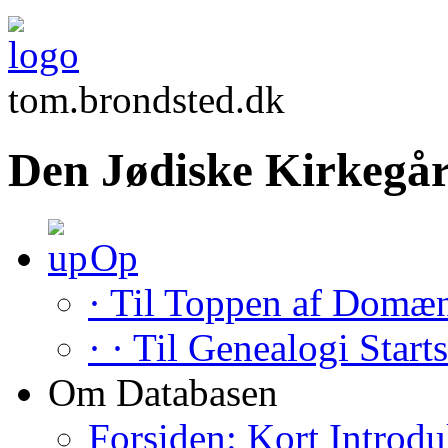
tom.brondsted.dk
Den Jødiske Kirkegår
Op
· Til Toppen af Domæ
· · Til Genealogi Start
Om Databasen
Forsiden: Kort Introdu