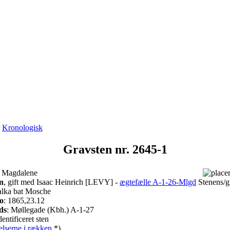
r
Kronologisk
Gravsten nr. 2645-1
 Magdalene
n
, gift med Isaac Heinrich [LEVY] -
ægtefælle A-1-26-Mlgd
Stenens/g
alka bat Mosche
o
: 1865,23.12
ds
: Møllegade (Kbh.) A-1-27
entificeret sten
elserne i rækken
*)