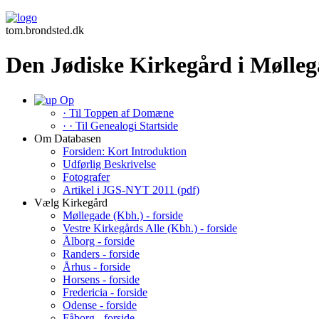
tom.brondsted.dk
Den Jødiske Kirkegård i Mølleg
Op
· Til Toppen af Domæne
· · Til Genealogi Startside
Om Databasen
Forsiden: Kort Introduktion
Udførlig Beskrivelse
Fotografer
Artikel i JGS-NYT 2011 (pdf)
Vælg Kirkegård
Møllegade (Kbh.) - forside
Vestre Kirkegårds Alle (Kbh.) - forside
Ålborg - forside
Randers - forside
Århus - forside
Horsens - forside
Fredericia - forside
Odense - forside
Fåborg - forside