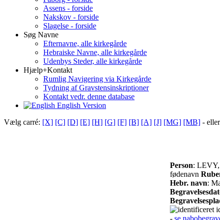
Assens - forside
Nakskov - forside
Slagelse - forside
Søg Navne
Efternavne, alle kirkegårde
Hebraiske Navne, alle kirkegårde
Udenbys Steder, alle kirkegårde
Hjælp+Kontakt
Rumlig Navigering via Kirkegårde
Tydning af Gravstensinskriptioner
Kontakt vedr. denne database
English Version
Vælg carré:
[X]
[C]
[D]
[E]
[H]
[G]
[F]
[B]
[A]
[J]
[MG]
[MB]
- elle
Person
: LEVY,
fødenavn
Rube
Hebr. navn
: M
Begravelsesdat
Begravelsespla
id
-
se nabobegrav