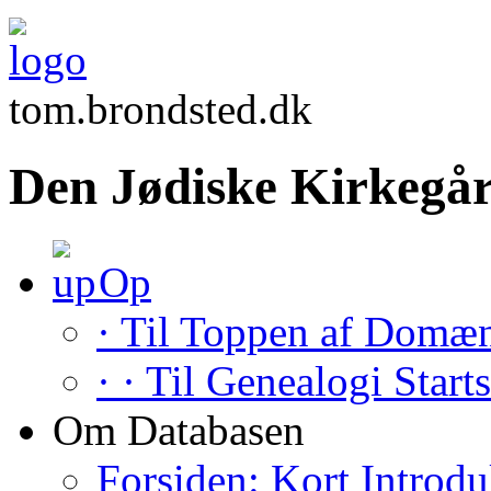
tom.brondsted.dk
Den Jødiske Kirkegår
Op
· Til Toppen af Domæ
· · Til Genealogi Start
Om Databasen
Forsiden: Kort Introdu