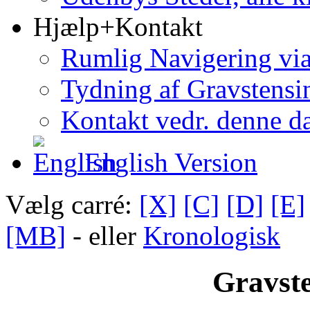
Hjælp+Kontakt
Rumlig Navigering vi
Tydning af Gravstensin
Kontakt vedr. denne d
English Version
Vælg carré:
[X]
[C]
[D]
[E]
[MB]
- eller
Kronologisk
Gravste