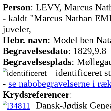
Person
: LEVY, Marcus Nat
- kaldt "Marcus Nathan E
juveler,
Hebr. navn
: Model ben Na
Begravelsesdato
: 1829,9.8
Begravelsesplads
: Møllega
identificeret s
-
se nabobegravelserne i ræ
Krydsreferencer
:
Dansk-Jødisk Genea