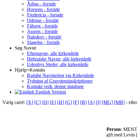
Århus - forside
Horsens - forside
Fredericia - forside
Odense - forside
Fåborg - forside
Assens - forside
Nakskov - forside
Slagelse - forside
Søg Navne
Efternavne, alle kirkegårde
Hebraiske Navne, alle kirkegårde
Udenbys Steder, alle kirkegårde
Hjælp+Kontakt
Rumlig Navigering via Kirkegårde
Tydning af Gravstensinskriptioner
Kontakt vedr. denne database
English Version
Vælg carré:
[X]
[C]
[D]
[E]
[H]
[G]
[F]
[B]
[A]
[J]
[MG]
[MB]
- elle
Person
: MENT
gift med Levi