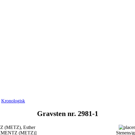
r
Kronologisk
Gravsten nr. 2981-1
Z (METZ), Esther
n [MENTZ (METZ)]
Stenens/g