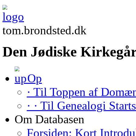
tom.brondsted.dk
Den Jødiske Kirkegår
Op
· Til Toppen af Domæ
· · Til Genealogi Start
Om Databasen
Forsiden: Kort Introdu