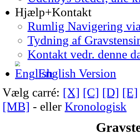
Hjælp+Kontakt
Rumlig Navigering vi
Tydning af Gravstensin
Kontakt vedr. denne d
English Version
Vælg carré:
[X]
[C]
[D]
[E]
[MB]
- eller
Kronologisk
Gravste