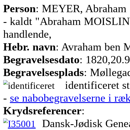
Person
: MEYER, Abraham
- kaldt "Abraham MOISLI
handlende,
Hebr. navn
: Avraham ben M
Begravelsesdato
: 1820,20.9
Begravelsesplads
: Møllega
identificeret s
-
se nabobegravelserne i ræ
Krydsreferencer
:
Dansk-Jødisk Genea